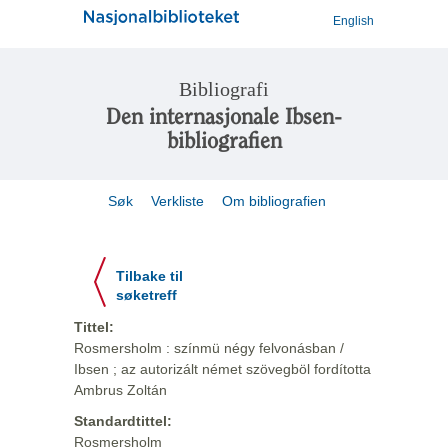
English
Bibliografi
Den internasjonale Ibsen-
bibliografien
Søk
Verkliste
Om bibliografien
Tilbake til
søketreff
Tittel:
Rosmersholm : színmü négy felvonásban /
Ibsen ; az autorizált német szövegböl fordította
Ambrus Zoltán
Standardtittel:
Rosmersholm