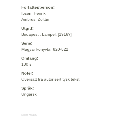
Forfatter/person:
Ibsen, Henrik
Ambrus, Zoltán
Utgitt:
Budapest : Lampel, [1916?]
Serie:
Magyar könyvtár 820-822
Omfang:
130 s.
Noter:
Oversatt fra autorisert tysk tekst
Språk:
Ungarsk
Kilde:
MODS