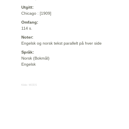
Utgitt:
Chicago : [1909]
Omfang:
114 s.
Noter:
Engelsk og norsk tekst parallelt på hver side
Språk:
Norsk (Bokmål)
Engelsk
Kilde:
MODS