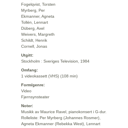
Fogelqvist, Torsten
Myrberg, Per
Ekmanner, Agneta
Tollén, Lennart
Düberg, Axel
Weivers, Margreth
Schildt, Henrik
Cornell, Jonas
Utgitt:
Stockholm : Sveriges Television, 1984
Omfang:
1 videokassett (VHS) (108 min)
Form/genre:
Video
Fjernsynsteater
Noter:
Musikk av Maurice Ravel, pianokonsert i G-dur.
Rolleliste: Per Myrberg (Johannes Rosmer),
Agneta Ekmanner (Rebekka West), Lennart