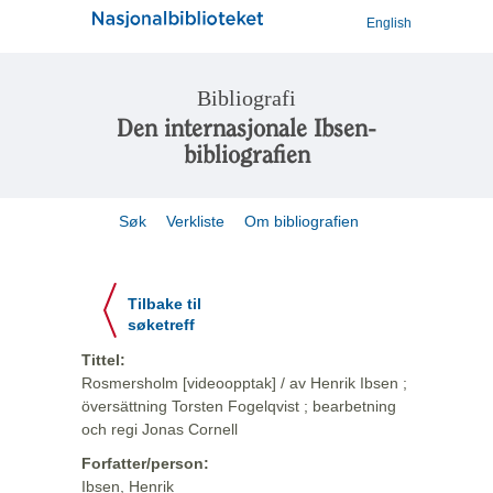
English
Bibliografi
Den internasjonale Ibsen-
bibliografien
Søk
Verkliste
Om bibliografien
Tilbake til
søketreff
Tittel:
Rosmersholm [videoopptak] / av Henrik Ibsen ;
översättning Torsten Fogelqvist ; bearbetning
och regi Jonas Cornell
Forfatter/person:
Ibsen, Henrik