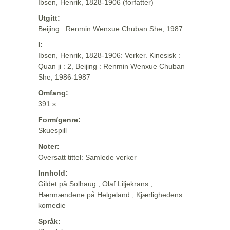
Ibsen, Henrik, 1828-1906 (forfatter)
Utgitt:
Beijing : Renmin Wenxue Chuban She, 1987
I:
Ibsen, Henrik, 1828-1906: Verker. Kinesisk :
Quan ji : 2, Beijing : Renmin Wenxue Chuban
She, 1986-1987
Omfang:
391 s.
Form/genre:
Skuespill
Noter:
Oversatt tittel: Samlede verker
Innhold:
Gildet på Solhaug ; Olaf Liljekrans ;
Hærmændene på Helgeland ; Kjærlighedens
komedie
Språk: