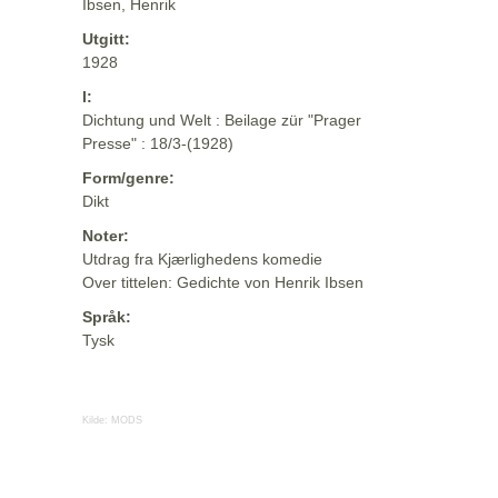
Ibsen, Henrik
Utgitt:
1928
I:
Dichtung und Welt : Beilage zür "Prager
Presse" : 18/3-(1928)
Form/genre:
Dikt
Noter:
Utdrag fra Kjærlighedens komedie
Over tittelen: Gedichte von Henrik Ibsen
Språk:
Tysk
Kilde:
MODS