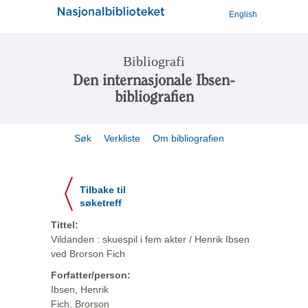
English
Bibliografi
Den internasjonale Ibsen-
bibliografien
Søk
Verkliste
Om bibliografien
Tilbake til
søketreff
Tittel:
Vildanden : skuespil i fem akter / Henrik Ibsen
ved Brorson Fich
Forfatter/person:
Ibsen, Henrik
Fich, Brorson