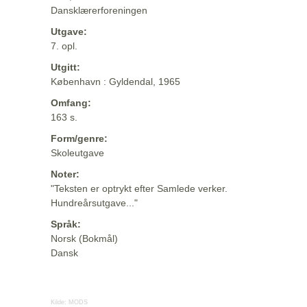
Dansklærerforeningen
Utgave:
7. opl.
Utgitt:
København : Gyldendal, 1965
Omfang:
163 s.
Form/genre:
Skoleutgave
Noter:
"Teksten er optrykt efter Samlede verker.
Hundreårsutgave..."
Språk:
Norsk (Bokmål)
Dansk
Kilde:
MODS