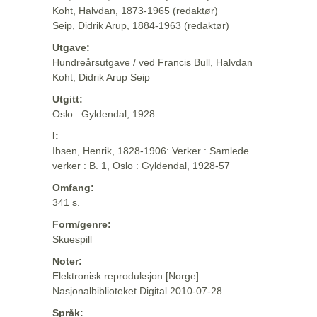
Koht, Halvdan, 1873-1965 (redaktør)
Seip, Didrik Arup, 1884-1963 (redaktør)
Utgave:
Hundreårsutgave / ved Francis Bull, Halvdan
Koht, Didrik Arup Seip
Utgitt:
Oslo : Gyldendal, 1928
I:
Ibsen, Henrik, 1828-1906: Verker : Samlede
verker : B. 1, Oslo : Gyldendal, 1928-57
Omfang:
341 s.
Form/genre:
Skuespill
Noter:
Elektronisk reproduksjon [Norge]
Nasjonalbiblioteket Digital 2010-07-28
Språk: