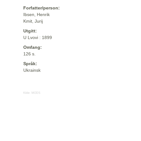
Forfatter/person:
Ibsen, Henrik
Kmit, Jurij
Utgitt:
U Lvovi : 1899
Omfang:
126 s.
Språk:
Ukrainsk
Kilde:
MODS