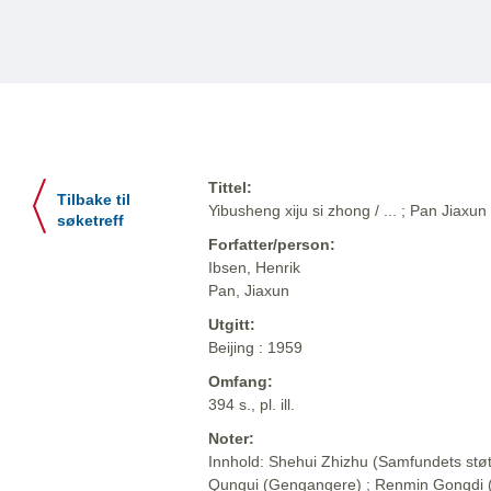
Tittel:
Tilbake til
Yibusheng xiju si zhong / ... ; Pan Jiaxun
søketreff
Forfatter/person:
Ibsen, Henrik
Pan, Jiaxun
Utgitt:
Beijing : 1959
Omfang:
394 s., pl. ill.
Noter:
Innhold: Shehui Zhizhu (Samfundets støt
Qungui (Gengangere) ; Renmin Gongdi (