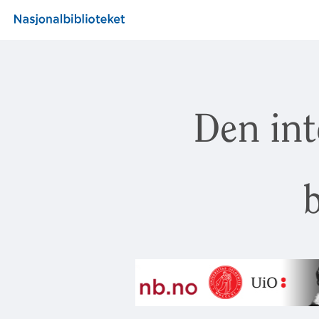
Den int
b