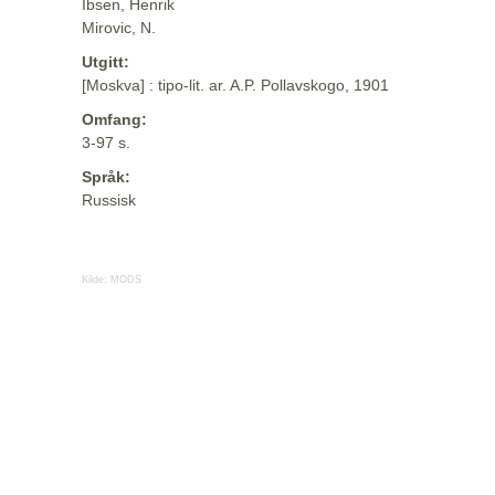
Ibsen, Henrik
Mirovic, N.
Utgitt:
[Moskva] : tipo-lit. ar. A.P. Pollavskogo, 1901
Omfang:
3-97 s.
Språk:
Russisk
Kilde:
MODS