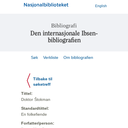
English
Bibliografi
Den internasjonale Ibsen-
bibliografien
Søk
Verkliste
Om bibliografien
Tilbake til
søketreff
Tittel:
Doktor Štokman
Standardtittel:
En folkefiende
Forfatter/person: