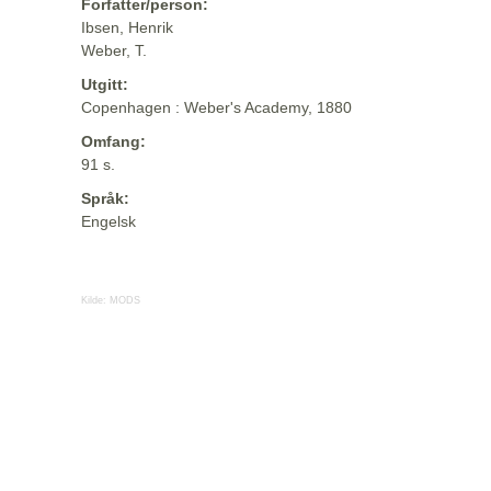
Forfatter/person:
Ibsen, Henrik
Weber, T.
Utgitt:
Copenhagen : Weber's Academy, 1880
Omfang:
91 s.
Språk:
Engelsk
Kilde:
MODS