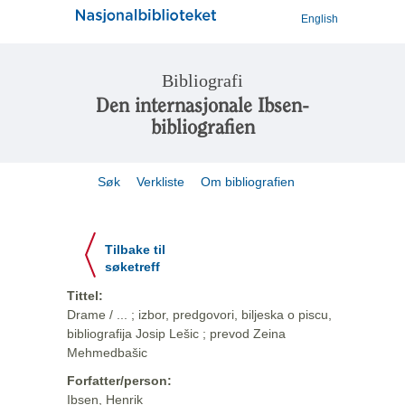
English
Bibliografi
Den internasjonale Ibsen-
bibliografien
Søk
Verkliste
Om bibliografien
Tilbake til
søketreff
Tittel:
Drame / ... ; izbor, predgovori, biljeska o piscu,
bibliografija Josip Lešic ; prevod Zeina
Mehmedbašic
Forfatter/person:
Ibsen, Henrik