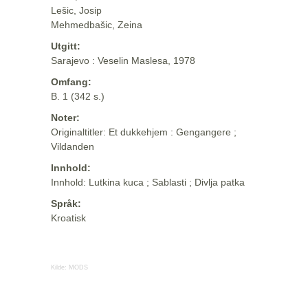
Lešic, Josip
Mehmedbašic, Zeina
Utgitt:
Sarajevo : Veselin Maslesa, 1978
Omfang:
B. 1 (342 s.)
Noter:
Originaltitler: Et dukkehjem : Gengangere ;
Vildanden
Innhold:
Innhold: Lutkina kuca ; Sablasti ; Divlja patka
Språk:
Kroatisk
Kilde:
MODS