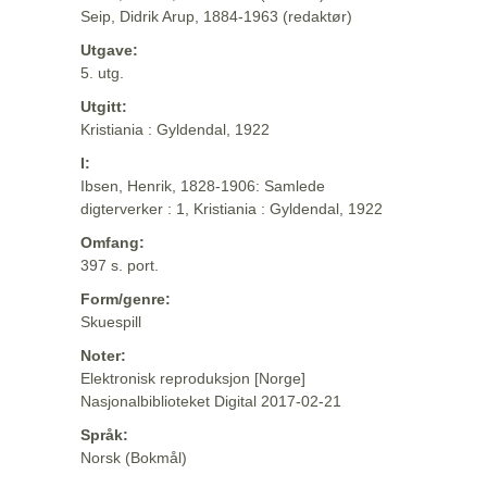
Seip, Didrik Arup, 1884-1963 (redaktør)
Utgave:
5. utg.
Utgitt:
Kristiania : Gyldendal, 1922
I:
Ibsen, Henrik, 1828-1906: Samlede
digterverker : 1, Kristiania : Gyldendal, 1922
Omfang:
397 s. port.
Form/genre:
Skuespill
Noter:
Elektronisk reproduksjon [Norge]
Nasjonalbiblioteket Digital 2017-02-21
Språk:
Norsk (Bokmål)