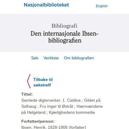
English
Bibliografi
Den internasjonale Ibsen-
bibliografien
Søk
Verkliste
Om bibliografien
Tilbake til
søketreff
Tittel:
Samlede digterverker. 1. Catilina ; Gildet på
Solhaug ; Fru Inger til Østråt ; Hærmændene
på Helgeland ; Kjærlighedens kommedie
Forfatter/person:
Ibsen, Henrik, 1828-1906 (forfatter)