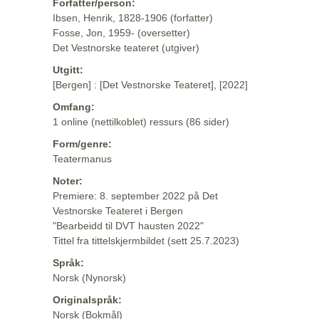
Forfatter/person:
Ibsen, Henrik, 1828-1906 (forfatter)
Fosse, Jon, 1959- (oversetter)
Det Vestnorske teateret (utgiver)
Utgitt:
[Bergen] : [Det Vestnorske Teateret], [2022]
Omfang:
1 online (nettilkoblet) ressurs (86 sider)
Form/genre:
Teatermanus
Noter:
Premiere: 8. september 2022 på Det
Vestnorske Teateret i Bergen
"Bearbeidd til DVT hausten 2022"
Tittel fra tittelskjermbildet (sett 25.7.2023)
Språk:
Norsk (Nynorsk)
Originalspråk:
Norsk (Bokmål)