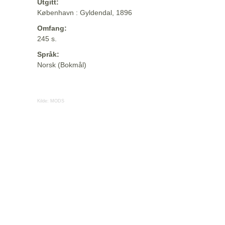
Utgitt:
København : Gyldendal, 1896
Omfang:
245 s.
Språk:
Norsk (Bokmål)
Kilde:
MODS