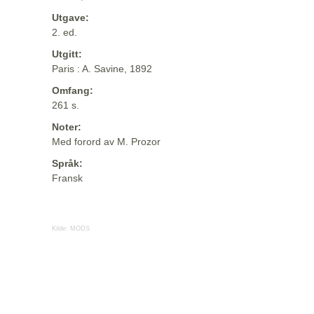
Utgave:
2. ed.
Utgitt:
Paris : A. Savine, 1892
Omfang:
261 s.
Noter:
Med forord av M. Prozor
Språk:
Fransk
Kilde:
MODS