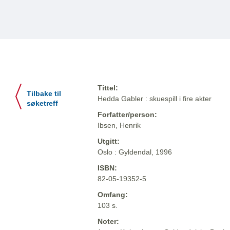
Tittel:
Tilbake til
Hedda Gabler : skuespill i fire akter
søketreff
Forfatter/person:
Ibsen, Henrik
Utgitt:
Oslo : Gyldendal, 1996
ISBN:
82-05-19352-5
Omfang:
103 s.
Noter: