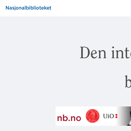
Den int
b