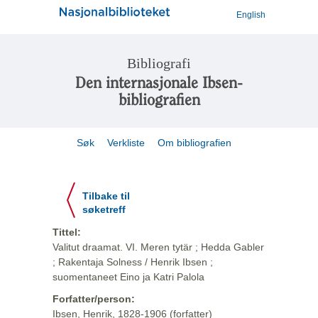
English
Bibliografi
Den internasjonale Ibsen-
bibliografien
Søk
Verkliste
Om bibliografien
Tilbake til
søketreff
Tittel:
Valitut draamat. VI. Meren tytär ; Hedda Gabler
; Rakentaja Solness / Henrik Ibsen ;
suomentaneet Eino ja Katri Palola
Forfatter/person:
Ibsen, Henrik, 1828-1906 (forfatter)