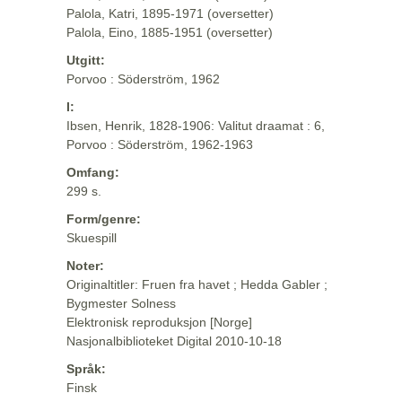
Palola, Katri, 1895-1971 (oversetter)
Palola, Eino, 1885-1951 (oversetter)
Utgitt:
Porvoo : Söderström, 1962
I:
Ibsen, Henrik, 1828-1906: Valitut draamat : 6,
Porvoo : Söderström, 1962-1963
Omfang:
299 s.
Form/genre:
Skuespill
Noter:
Originaltitler: Fruen fra havet ; Hedda Gabler ;
Bygmester Solness
Elektronisk reproduksjon [Norge]
Nasjonalbiblioteket Digital 2010-10-18
Språk:
Finsk