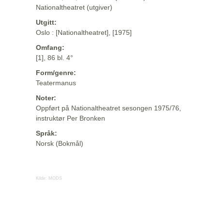
Nationaltheatret (utgiver)
Utgitt:
Oslo : [Nationaltheatret], [1975]
Omfang:
[1], 86 bl. 4°
Form/genre:
Teatermanus
Noter:
Oppført på Nationaltheatret sesongen 1975/76,
instruktør Per Bronken
Språk:
Norsk (Bokmål)
Kilde:
MODS