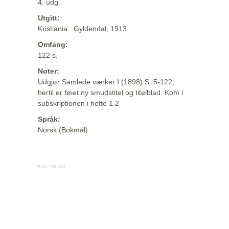
4. udg.
Utgitt:
Kristiania : Gyldendal, 1913
Omfang:
122 s.
Noter:
Udgjør Samlede værker I (1898) S. 5-122,
hertil er føiet ny smudstitel og titelblad. Kom i
subskriptionen i hefte 1.2
Språk:
Norsk (Bokmål)
Kilde:
MODS