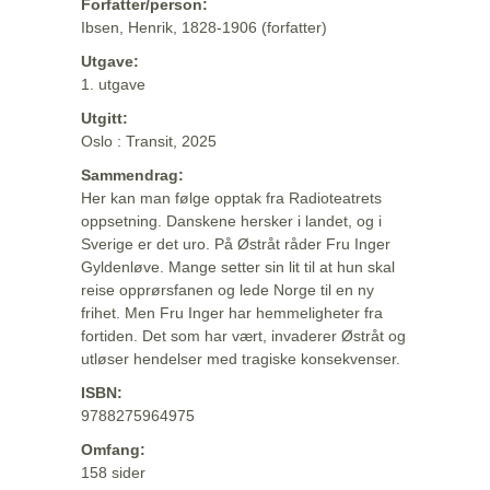
Forfatter/person:
Ibsen, Henrik, 1828-1906 (forfatter)
Utgave:
1. utgave
Utgitt:
Oslo : Transit, 2025
Sammendrag:
Her kan man følge opptak fra Radioteatrets
oppsetning. Danskene hersker i landet, og i
Sverige er det uro. På Østråt råder Fru Inger
Gyldenløve. Mange setter sin lit til at hun skal
reise opprørsfanen og lede Norge til en ny
frihet. Men Fru Inger har hemmeligheter fra
fortiden. Det som har vært, invaderer Østråt og
utløser hendelser med tragiske konsekvenser.
ISBN:
9788275964975
Omfang:
158 sider