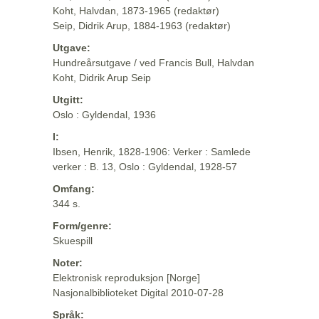
Koht, Halvdan, 1873-1965 (redaktør)
Seip, Didrik Arup, 1884-1963 (redaktør)
Utgave:
Hundreårsutgave / ved Francis Bull, Halvdan
Koht, Didrik Arup Seip
Utgitt:
Oslo : Gyldendal, 1936
I:
Ibsen, Henrik, 1828-1906: Verker : Samlede
verker : B. 13, Oslo : Gyldendal, 1928-57
Omfang:
344 s.
Form/genre:
Skuespill
Noter:
Elektronisk reproduksjon [Norge]
Nasjonalbiblioteket Digital 2010-07-28
Språk: