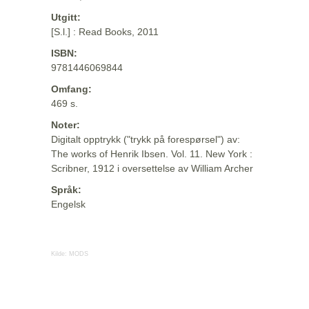
Utgitt:
[S.l.] : Read Books, 2011
ISBN:
9781446069844
Omfang:
469 s.
Noter:
Digitalt opptrykk ("trykk på forespørsel") av:
The works of Henrik Ibsen. Vol. 11. New York :
Scribner, 1912 i oversettelse av William Archer
Språk:
Engelsk
Kilde:
MODS