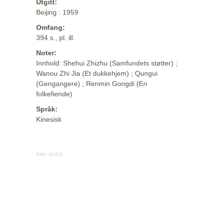
Utgitt:
Beijing : 1959
Omfang:
394 s., pl. ill.
Noter:
Innhold: Shehui Zhizhu (Samfundets støtter) ;
Wanou Zhi Jia (Et dukkehjem) ; Qungui
(Gengangere) ; Renmin Gongdi (En
folkefiende)
Språk:
Kinesisk
Kilde:
MODS