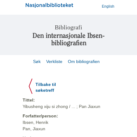
English
Bibliografi
Den internasjonale Ibsen-
bibliografien
Søk
Verkliste
Om bibliografien
Tilbake til
søketreff
Tittel:
Yibusheng xiju si zhong / ... ; Pan Jiaxun
Forfatter/person:
Ibsen, Henrik
Pan, Jiaxun