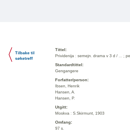
Tittel:
Tilbake til
Prividenija : semejn. drama v 3 d / ... ; p
søketreff
Standardtittel:
Gengangere
Forfatter/person:
Ibsen, Henrik
Hansen, A.
Hansen, P.
Utgitt:
Moskva : S.Skirmunt, 1903
Omfang:
97 s.