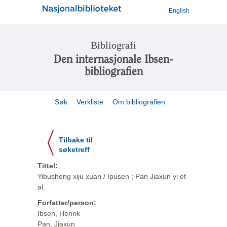
English
Bibliografi
Den internasjonale Ibsen-
bibliografien
Søk
Verkliste
Om bibliografien
Tilbake til
søketreff
Tittel:
Yibusheng xiju xuan / Ipusen ; Pan Jiaxun yi et
al.
Forfatter/person:
Ibsen, Henrik
Pan, Jiaxun