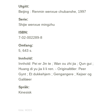
Utgitt:
Beijing : Renmin wenxue chubanshe, 1997
Serie:
Shijie wenxue mingzhu
ISBN:
7-02-002289-8
Omfang:
5, 643 s.
Innhold:
Innhold: Pei er Jin te ; Wan ou zhi jia ; Qun gui ;
Huang di yu jia li li ren. - Originaltitler: Peer
Gynt ; Et dukkehjem ; Gengangere ; Kejser og
Galilæer
Språk:
Kinesisk
Kilde:
MODS