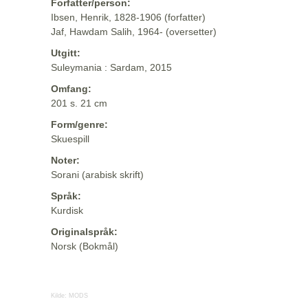
Forfatter/person:
Ibsen, Henrik, 1828-1906 (forfatter)
Jaf, Hawdam Salih, 1964- (oversetter)
Utgitt:
Suleymania : Sardam, 2015
Omfang:
201 s. 21 cm
Form/genre:
Skuespill
Noter:
Sorani (arabisk skrift)
Språk:
Kurdisk
Originalspråk:
Norsk (Bokmål)
Kilde:
MODS