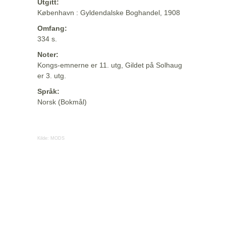
Utgitt:
København : Gyldendalske Boghandel, 1908
Omfang:
334 s.
Noter:
Kongs-emnerne er 11. utg, Gildet på Solhaug
er 3. utg.
Språk:
Norsk (Bokmål)
Kilde:
MODS