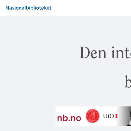
Den int
b