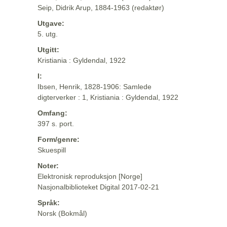
Seip, Didrik Arup, 1884-1963 (redaktør)
Utgave:
5. utg.
Utgitt:
Kristiania : Gyldendal, 1922
I:
Ibsen, Henrik, 1828-1906: Samlede
digterverker : 1, Kristiania : Gyldendal, 1922
Omfang:
397 s. port.
Form/genre:
Skuespill
Noter:
Elektronisk reproduksjon [Norge]
Nasjonalbiblioteket Digital 2017-02-21
Språk:
Norsk (Bokmål)