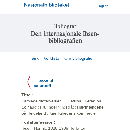
English
Bibliografi
Den internasjonale Ibsen-
bibliografien
Søk
Verkliste
Om bibliografien
Tilbake til
søketreff
Tittel:
Samlede digterverker. 1. Catilina ; Gildet på
Solhaug ; Fru Inger til Østråt ; Hærmændene
på Helgeland ; Kjærlighedens kommedie
Forfatter/person:
Ibsen, Henrik, 1828-1906 (forfatter)