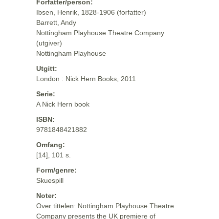
Forfatter/person:
Ibsen, Henrik, 1828-1906 (forfatter)
Barrett, Andy
Nottingham Playhouse Theatre Company
(utgiver)
Nottingham Playhouse
Utgitt:
London : Nick Hern Books, 2011
Serie:
A Nick Hern book
ISBN:
9781848421882
Omfang:
[14], 101 s.
Form/genre:
Skuespill
Noter:
Over tittelen: Nottingham Playhouse Theatre
Company presents the UK premiere of