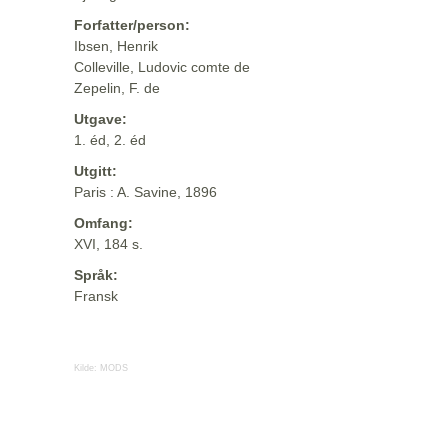
Forfatter/person:
Ibsen, Henrik
Colleville, Ludovic comte de
Zepelin, F. de
Utgave:
1. éd, 2. éd
Utgitt:
Paris : A. Savine, 1896
Omfang:
XVI, 184 s.
Språk:
Fransk
Kilde:
MODS