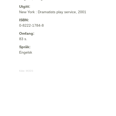
Utgitt:
New York : Dramatists play service, 2001
ISBN:
0-8222-1784-8
Omfang:
83 s.
Språk:
Engelsk
Kilde:
MODS