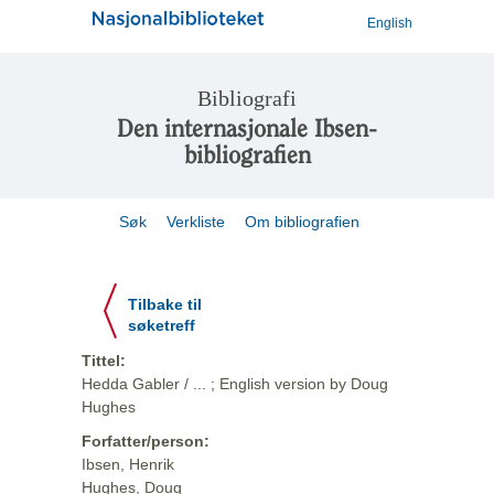
English
Bibliografi
Den internasjonale Ibsen-
bibliografien
Søk
Verkliste
Om bibliografien
Tilbake til
søketreff
Tittel:
Hedda Gabler / ... ; English version by Doug
Hughes
Forfatter/person:
Ibsen, Henrik
Hughes, Doug