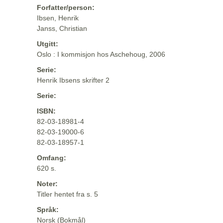
Forfatter/person:
Ibsen, Henrik
Janss, Christian
Utgitt:
Oslo : I kommisjon hos Aschehoug, 2006
Serie:
Henrik Ibsens skrifter 2
Serie:
ISBN:
82-03-18981-4
82-03-19000-6
82-03-18957-1
Omfang:
620 s.
Noter:
Titler hentet fra s. 5
Språk:
Norsk (Bokmål)