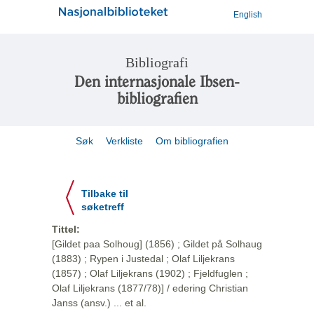
English
Bibliografi
Den internasjonale Ibsen-
bibliografien
Søk
Verkliste
Om bibliografien
Tilbake til
søketreff
Tittel:
[Gildet paa Solhoug] (1856) ; Gildet på Solhaug
(1883) ; Rypen i Justedal ; Olaf Liljekrans
(1857) ; Olaf Liljekrans (1902) ; Fjeldfuglen ;
Olaf Liljekrans (1877/78)] / edering Christian
Janss (ansv.) ... et al.