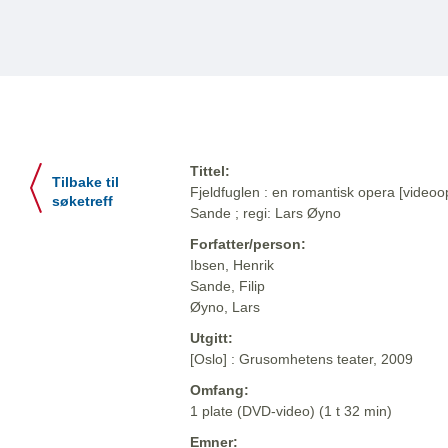
Tittel:
Tilbake til
Fjeldfuglen : en romantisk opera [videoop
søketreff
Sande ; regi: Lars Øyno
Forfatter/person:
Ibsen, Henrik
Sande, Filip
Øyno, Lars
Utgitt:
[Oslo] : Grusomhetens teater, 2009
Omfang:
1 plate (DVD-video) (1 t 32 min)
Emner: