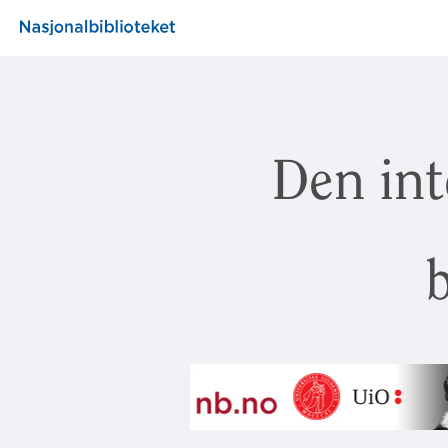
Den int
b