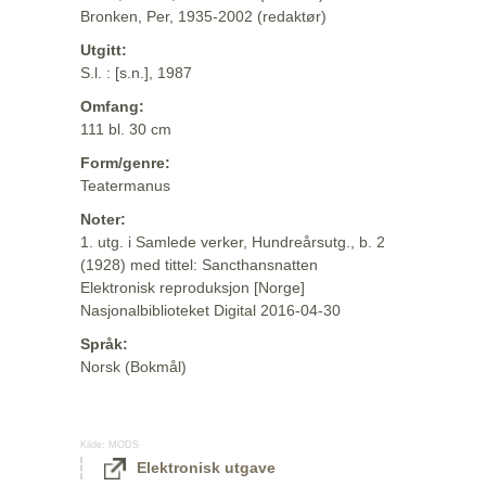
Bronken, Per, 1935-2002 (redaktør)
Utgitt:
S.l. : [s.n.], 1987
Omfang:
111 bl. 30 cm
Form/genre:
Teatermanus
Noter:
1. utg. i Samlede verker, Hundreårsutg., b. 2
(1928) med tittel: Sancthansnatten
Elektronisk reproduksjon [Norge]
Nasjonalbiblioteket Digital 2016-04-30
Språk:
Norsk (Bokmål)
Kilde:
MODS
Elektronisk utgave