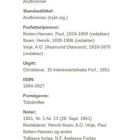
Andhrimner
Standardtittel:
Andhrimner (trykt utg.)
Forfatter/person:
Botten-Hansen, Paul, 1824-1869 (redaktør)
Ibsen, Henrik, 1828-1906 (redaktør)
Vinje, A.O. (Aasmund Olavsson), 1818-1870
(redaktør)
Utgitt:
Christiania : Et Interessentskabs Forl., 1851
ISSN:
1894-0927
Form/genre:
Tidsskrifter
Noter:
1851, Nr. 1-Nr. 13 (28. Sept. 1851)
Redaktører: Henrik Ibsen, A.O. Vinje, Paul
Botten-Hansen og andre
Tidligere forlag: N.F. Axelsens Forlag