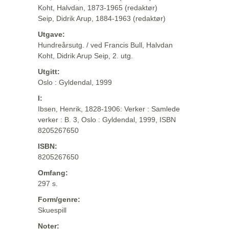
Koht, Halvdan, 1873-1965 (redaktør)
Seip, Didrik Arup, 1884-1963 (redaktør)
Utgave:
Hundreårsutg. / ved Francis Bull, Halvdan
Koht, Didrik Arup Seip, 2. utg.
Utgitt:
Oslo : Gyldendal, 1999
I:
Ibsen, Henrik, 1828-1906: Verker : Samlede
verker : B. 3, Oslo : Gyldendal, 1999, ISBN
8205267650
ISBN:
8205267650
Omfang:
297 s.
Form/genre:
Skuespill
Noter: