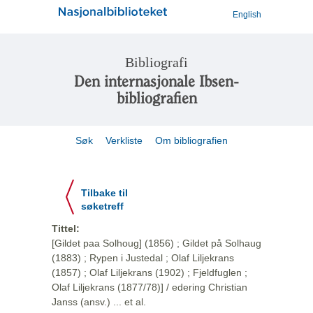
English
Bibliografi
Den internasjonale Ibsen-
bibliografien
Søk
Verkliste
Om bibliografien
Tilbake til
søketreff
Tittel:
[Gildet paa Solhoug] (1856) ; Gildet på Solhaug
(1883) ; Rypen i Justedal ; Olaf Liljekrans
(1857) ; Olaf Liljekrans (1902) ; Fjeldfuglen ;
Olaf Liljekrans (1877/78)] / edering Christian
Janss (ansv.) ... et al.