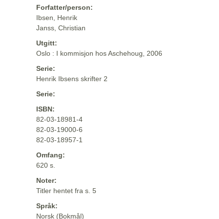
Forfatter/person:
Ibsen, Henrik
Janss, Christian
Utgitt:
Oslo : I kommisjon hos Aschehoug, 2006
Serie:
Henrik Ibsens skrifter 2
Serie:
ISBN:
82-03-18981-4
82-03-19000-6
82-03-18957-1
Omfang:
620 s.
Noter:
Titler hentet fra s. 5
Språk:
Norsk (Bokmål)