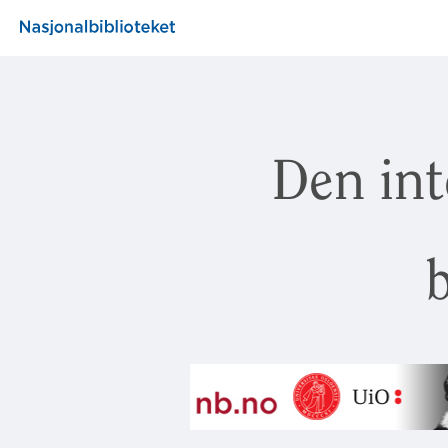
Den int
b