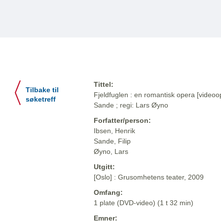
Tittel:
Tilbake til
Fjeldfuglen : en romantisk opera [videoop
søketreff
Sande ; regi: Lars Øyno
Forfatter/person:
Ibsen, Henrik
Sande, Filip
Øyno, Lars
Utgitt:
[Oslo] : Grusomhetens teater, 2009
Omfang:
1 plate (DVD-video) (1 t 32 min)
Emner: