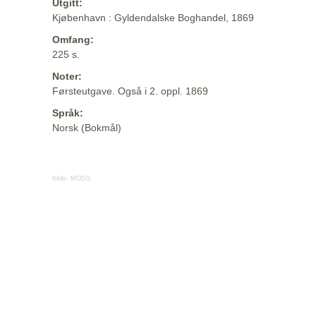
Utgitt:
Kjøbenhavn : Gyldendalske Boghandel, 1869
Omfang:
225 s.
Noter:
Førsteutgave. Også i 2. oppl. 1869
Språk:
Norsk (Bokmål)
Kilde:
MODS