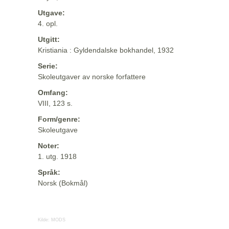
Utgave:
4. opl.
Utgitt:
Kristiania : Gyldendalske bokhandel, 1932
Serie:
Skoleutgaver av norske forfattere
Omfang:
VIII, 123 s.
Form/genre:
Skoleutgave
Noter:
1. utg. 1918
Språk:
Norsk (Bokmål)
Kilde:
MODS