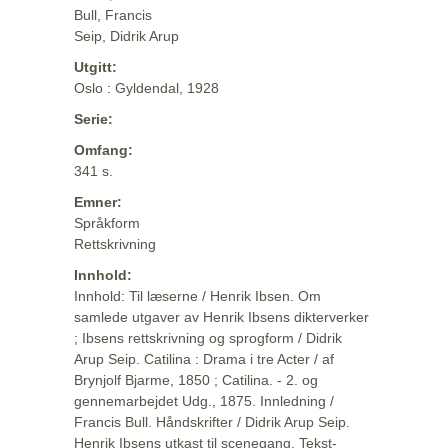
Bull, Francis
Seip, Didrik Arup
Utgitt:
Oslo : Gyldendal, 1928
Serie:
Omfang:
341 s.
Emner:
Språkform
Rettskrivning
Innhold:
Innhold: Til læserne / Henrik Ibsen. Om
samlede utgaver av Henrik Ibsens dikterverker
; Ibsens rettskrivning og sprogform / Didrik
Arup Seip. Catilina : Drama i tre Acter / af
Brynjolf Bjarme, 1850 ; Catilina. - 2. og
gennemarbejdet Udg., 1875. Innledning /
Francis Bull. Håndskrifter / Didrik Arup Seip.
Henrik Ibsens utkast til scenegang. Tekst-