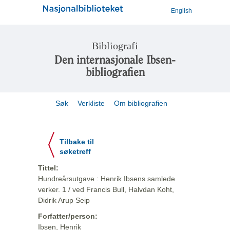
English
Bibliografi
Den internasjonale Ibsen-
bibliografien
Søk
Verkliste
Om bibliografien
Tilbake til
søketreff
Tittel:
Hundreårsutgave : Henrik Ibsens samlede
verker. 1 / ved Francis Bull, Halvdan Koht,
Didrik Arup Seip
Forfatter/person:
Ibsen, Henrik