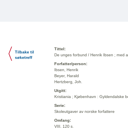
Tittel:
Tilbake til
De unges forbund / Henrik Ibsen ; med 
søketreff
Forfatter/person:
Ibsen, Henrik
Beyer, Harald
Hertzberg, Joh.
Utgitt:
Kristiania ; Kjøbenhavn : Gyldendalske 
Serie:
Skoleutgaver av norske forfattere
Omfang:
VIII, 120 s.