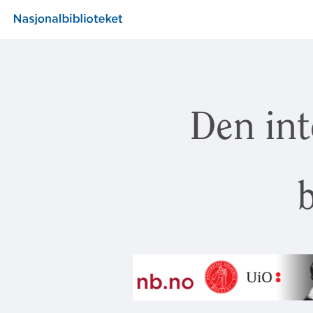
Den int
b