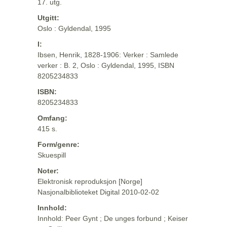
17. utg.
Utgitt:
Oslo : Gyldendal, 1995
I:
Ibsen, Henrik, 1828-1906: Verker : Samlede
verker : B. 2, Oslo : Gyldendal, 1995, ISBN
8205234833
ISBN:
8205234833
Omfang:
415 s.
Form/genre:
Skuespill
Noter:
Elektronisk reproduksjon [Norge]
Nasjonalbiblioteket Digital 2010-02-02
Innhold:
Innhold: Peer Gynt ; De unges forbund ; Keiser