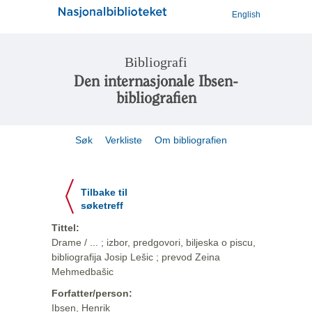
English
Bibliografi
Den internasjonale Ibsen-
bibliografien
Søk
Verkliste
Om bibliografien
Tilbake til
søketreff
Tittel:
Drame / ... ; izbor, predgovori, biljeska o piscu,
bibliografija Josip Lešic ; prevod Zeina
Mehmedbašic
Forfatter/person:
Ibsen, Henrik