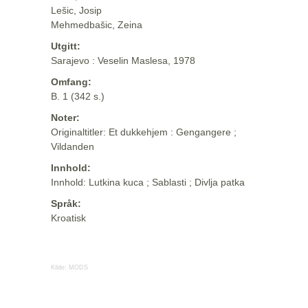
Lešic, Josip
Mehmedbašic, Zeina
Utgitt:
Sarajevo : Veselin Maslesa, 1978
Omfang:
B. 1 (342 s.)
Noter:
Originaltitler: Et dukkehjem : Gengangere ;
Vildanden
Innhold:
Innhold: Lutkina kuca ; Sablasti ; Divlja patka
Språk:
Kroatisk
Kilde:
MODS