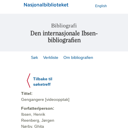
English
Bibliografi
Den internasjonale Ibsen-
bibliografien
Søk
Verkliste
Om bibliografien
Tilbake til
søketreff
Tittel:
Gengangere [videoopptak]
Forfatter/person:
Ibsen, Henrik
Reenberg, Jørgen
Nørby, Ghita