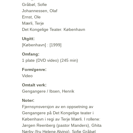
Gråbøl, Sofie
Johannessen, Olaf
Ernst, Ole
Mærli, Terje
Det Kongelige Teater. København
Utgitt:
[København] : [1999]
Omfang:
1 plate (DVD video) (245 min)
Form/genre:
Video
Omtalt verk:
Gengangere / Ibsen, Henrik
Noter:
Fjernsynsversjon av en oppsetning av
Gengangere på Det Kongelige teater i
København i regi av Terje Mærli. I rollene:
Jørgen Reenberg (pastor Manders), Ghita
Nørby (fru Helene Alving), Sofie Gråbøl