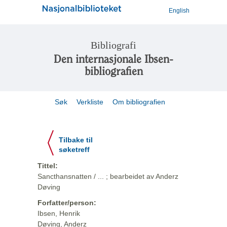
English
Bibliografi
Den internasjonale Ibsen-
bibliografien
Søk
Verkliste
Om bibliografien
Tilbake til
søketreff
Tittel:
Sancthansnatten / ... ; bearbeidet av Anderz
Døving
Forfatter/person:
Ibsen, Henrik
Døving, Anderz