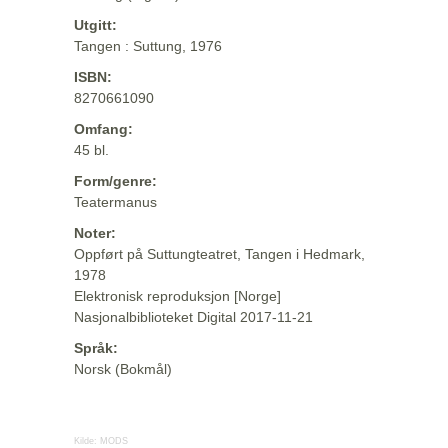
Utgitt:
Tangen : Suttung, 1976
ISBN:
8270661090
Omfang:
45 bl.
Form/genre:
Teatermanus
Noter:
Oppført på Suttungteatret, Tangen i Hedmark,
1978
Elektronisk reproduksjon [Norge]
Nasjonalbiblioteket Digital 2017-11-21
Språk:
Norsk (Bokmål)
Kilde:
MODS