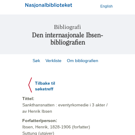
English
Bibliografi
Den internasjonale Ibsen-
bibliografien
Søk
Verkliste
Om bibliografien
Tilbake til
søketreff
Tittel:
Sankthansnatten : eventyrkomedie i 3 akter /
av Henrik Ibsen
Forfatter/person:
Ibsen, Henrik, 1828-1906 (forfatter)
Suttung (utgiver)