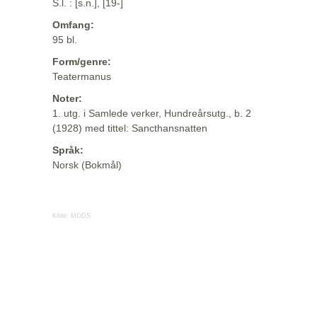
S.l. : [s.n.], [19-]
Omfang:
95 bl.
Form/genre:
Teatermanus
Noter:
1. utg. i Samlede verker, Hundreårsutg., b. 2
(1928) med tittel: Sancthansnatten
Språk:
Norsk (Bokmål)
Kilde:
MODS